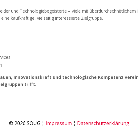
heider und Technologiebegeisterte – viele mit überdurchschnittliche
ne kaufkräftige, vielseitig interessierte Zielgruppe.
rvices
rn
trauen, Innovationskraft und technologische Kompetenz verein
elgruppen trifft.
© 2026 SOUG ¦
Impressum
¦
Datenschutzerklärung