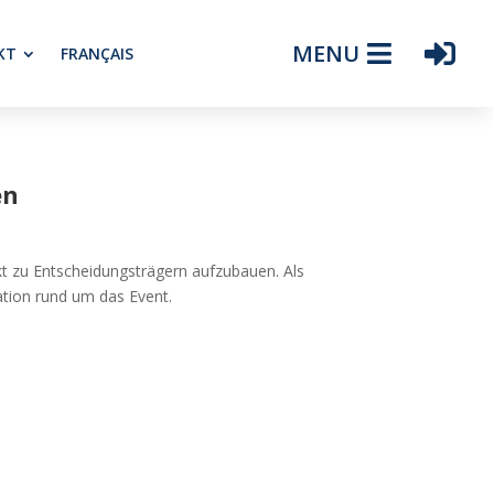
MENU
KT
FRANÇAIS
en
kt zu Entscheidungsträgern aufzubauen. Als
ation rund um das Event.