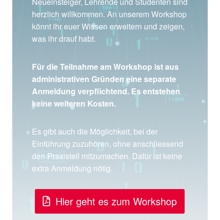
Neueinsteiger, Lehrende und Studenten sind
herzlich willkommen. An unserem Workshop
könnt ihr euer Wissen erweitern und zeigen,
was ihr drauf habt.
Für die Teilnahme am Workshop ist aus
administrativen Gründen eine separate
Anmeldung verpflichtend. Es entstehen
keine weiteren Kosten.
Es gibt auch die Möglichkeit, bei der
Einführung zuzuhören, ohne anschliessend
den Praxisteil mitzumachen. Dafür ist keine
extra Anmeldung nötig.
Hier geht es zum Workshop